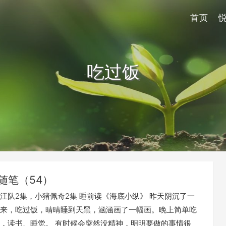
首页
吃过饭
随笔（54）
汪队2集，小猪佩奇2集 睡前读《海底小纵》 昨天阴沉了一
来，吃过饭，晴晴睡到天黑，涵涵画了一幅画。晚上简单吃
，读书、睡觉。 有时候会突然没精神，明明要做的事情很