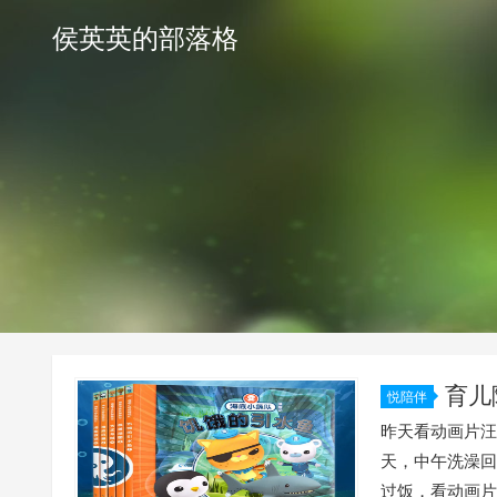
侯英英的部落格
育儿
悦陪伴
昨天看动画片汪
天，中午洗澡回
过饭，看动画片