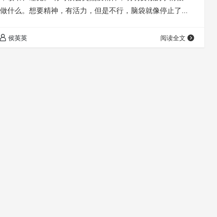
做什么。想要精神，有活力，但是不行，脑袋就像停止了运
情绪也会跟着偶尔失控，时不时来几句大嗓门，吓他们一
会燃起憎恶之感。 我自知重担很大，但是又觉得自己做的太
侯英英
阅读全文
，然后就心有所愧，矛盾…… 孩子奶奶👵这两天生病，我觉
情，可是也做不了什么……觉得孩子们的周…