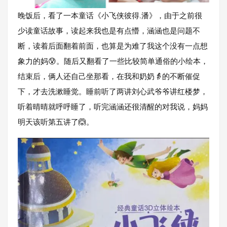
晚饭后，看了一本童话《小飞侠彼得.潘》，由于之前很
少读童话故事，读起来我也是有点懵，涵涵也是问题不
断，读着后面翻着前面，也算是为难了我这个没有一点想
象力的妈😰。随后又翻看了一些比较简单通俗的小绘本，
结束后，俩人还自己坐那看，在我和奶奶👵的不断催促
下，才去洗漱睡觉。睡前听了两讲刘心武爷爷讲红楼梦，
听着晴晴就呼呼睡了，听完涵涵还很清醒的对我说，妈妈
明天该听第五讲了🙆。