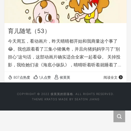
育儿随笔（53）
今天周五，看动画片，昨天晴晴都开始和我商量这个事了
😂。我也跟着看了三集小猪佩奇，并且向猪妈妈学习了“别
担心”这句话，这部动画片确实适合全家一起看😃。 关掉投
影，我给她们读《海底小纵队》，晴晴听着听着就睡着了，
涵涵还很活跃，我给她继续读《跟屁虫》，笑笑哭闹，阅读
807点热度
1人点赞
侯英英
阅读全文
停止。 哄笑笑睡后，我接着完成了今天的读书打卡，评论再
一次被群主精选分享😉。 分享文中的两句话： “一句幽默常
COPYRIGHT © 2022 侯英英的部落格. ALL RIGHTS RESERVED.
常抵得上千言万语” “权威需要简短和选择性的沉默” 我觉得
THEME
KRATOS
MADE BY
SEATON JIANG
这两句非常的赞。 我也正在学习这些内容。 今晚涵涵躺下
睡不着，总是在被窝里动来动去，被我一通…