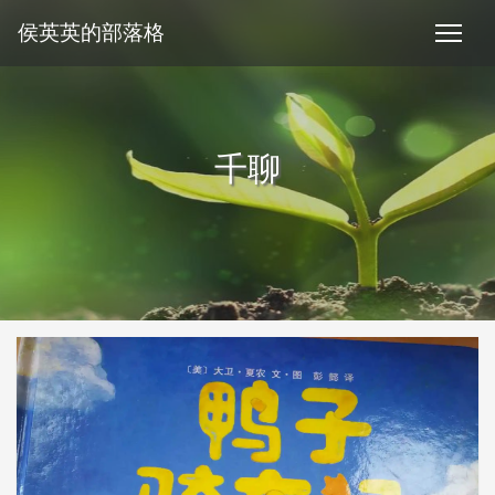
侯英英的部落格
千聊