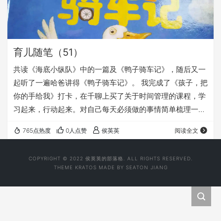
育儿随笔（51）
共读《海底小纵队》中的一篇及《鸭子骑车记》，随后又一
起听了一遍哈爸讲得《鸭子骑车记》。 我完成了《孩子，把
你的手给我》打卡，在千聊上买了关于时间管理的课程，学
习起来，行动起来。对自己每天必须做的事情简单梳理一
下，规划了一下。今天早上早起20分钟，不拖沓，就没有那
765点热度
0人点赞
侯英英
阅读全文
么慌张了，有点耐心，每天都在改变中…… 这段时间，涵涵
变得很快乐，现在我们之间也多了很多的肢体接触（在我的
COPYRIGHT © 2022 侯英英的部落格. ALL RIGHTS RESERVED.
记忆里，我似乎和我的妈妈也没有过肢体接触，这在我的心
THEME
KRATOS
MADE BY
SEATON JIANG
里是一种很大的缺憾）。有了妹妹后，她自己也变得很懂
事，我几乎都没有再抱过她，更没有和她疯玩过。 现在…