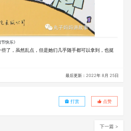
猪节快乐》
一些了，虽然乱点，但是她们几乎随手都可以拿到，也挺
最后更新：2022年 8月 25日
打赏
点赞
下一篇 >