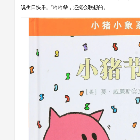
说生日快乐。”哈哈😄，还挺会联想的。