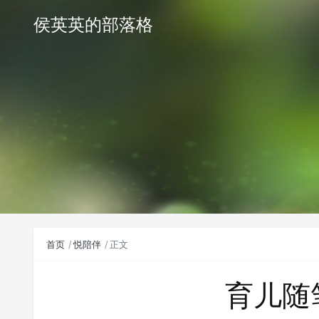
侯英英的部落格
首页
悦陪伴
正文
育儿随