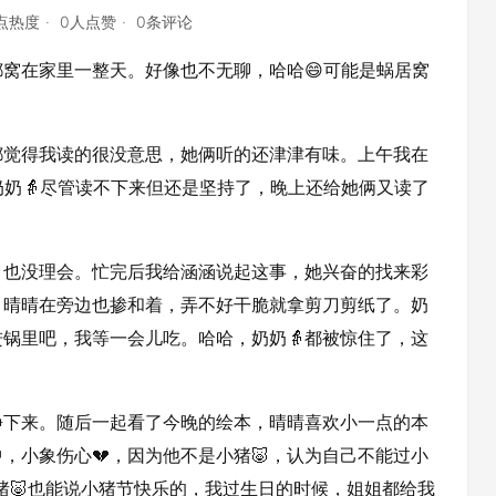
2点热度
0人点赞
0条评论
都窝在家里一整天。好像也不无聊，哈哈😄可能是蜗居窝
都觉得我读的很没意思，她俩听的还津津有味。上午我在
奶奶👵尽管读不下来但还是坚持了，晚上还给她俩又读了
，也没理会。忙完后我给涵涵说起这事，她兴奋的找来彩
。晴晴在旁边也掺和着，弄不好干脆就拿剪刀剪纸了。奶
进锅里吧，我等一会儿吃。哈哈，奶奶👵都被惊住了，这
静下来。随后一起看了今晚的绘本，晴晴喜欢小一点的本
，小象伤心💔，因为他不是小猪🐷，认为自己不能过小
猪🐷也能说小猪节快乐的，我过生日的时候，姐姐都给我