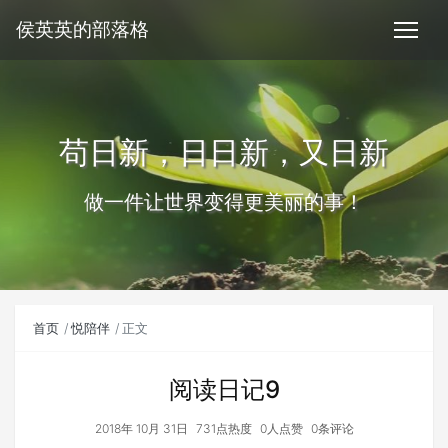
侯英英的部落格
苟日新，日日新，又日新
做一件让世界变得更美丽的事！
首页
悦陪伴
正文
阅读日记9
2018年 10月 31日
731点热度
0人点赞
0条评论