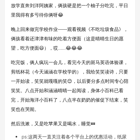
放学直奔刘洋阿姨家，俩孩硬是把一个柚子分吃完，平日
里我得有多亏待你俩呀😂
晚上回来做完学校作业——观看视频《不吃垃圾食品》，
俩孩看着还津津有味的吃着方便面（这是晴晴生日的愿
望，吃方便面😃），哎……😂😂😂
吃完饭，俩人疯玩一会儿，看完今天的斑马英语体验课，
剪纸杯花（今天涵涵在学校学的），我给笑笑读诗，只要
一开始读，笑笑就嘎嘎的笑😊，以后要分多点时间专心陪
笑笑。八点开始和涵涵晴晴一起阅读，身体小百科已看
完，开始海洋小百科了，八点半在奶奶的催促下结束，笑
笑也在哭闹。
然后洗漱，又是吃苹果又是喝水，睡觉💤
ps:这两天一直关注着各个平台上的优惠活动，纸尿