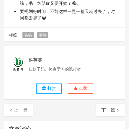
裤，书，纠结症又要开始了😂。
要规划好时间，不能这样一晃一整天就过去了，时
间都去哪了😭
标签：
笑笑
读诗
侯英英
仨孩子妈、终身学习的践行者
打赏
点赞
< 上一篇
下一篇 >
文章评论